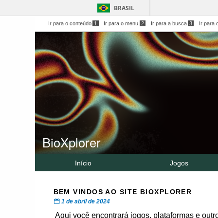
BRASIL
Ir para o conteúdo
1
Ir para o menu
2
Ir para a busca
3
Ir para 
BioXplorer
Início
Jogos
BEM VINDOS AO SITE BIOXPLORER
1 de abril de 2024
Aqui você encontrará jogos, plataformas e outr