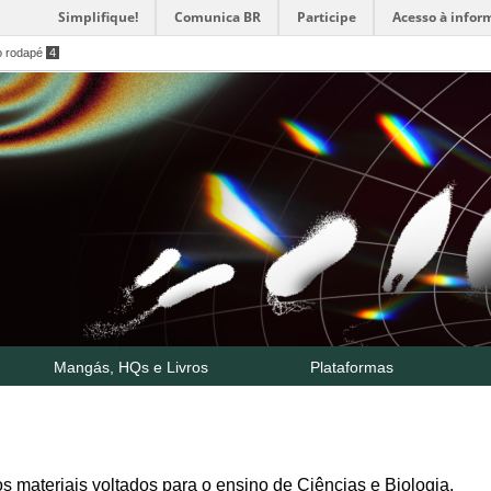
Simplifique!
Comunica BR
Participe
Acesso à infor
o rodapé
4
Mangás, HQs e Livros
Plataformas
os materiais voltados para o ensino de Ciências e Biologia.