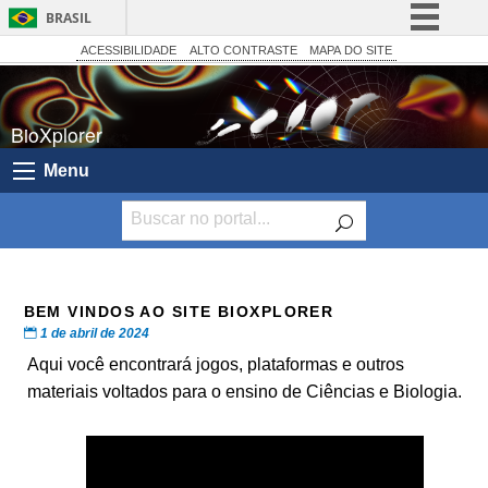
BRASIL
Simplifique!
ACESSIBILIDADE
ALTO CONTRASTE
MAPA DO SITE
Comunica BR
Participe
BioXplorer
Acesso à informação
Menu
Legislação
Canais
BEM VINDOS AO SITE BIOXPLORER
1 de abril de 2024
Aqui você encontrará jogos, plataformas e outros
materiais voltados para o ensino de Ciências e Biologia.